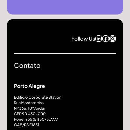
LinkedIn
Facebo
Insta
Follow Us
Contato
Porto Alegre
Edifício Corporate Station
Rua Mostardeiro
Nº 366, 10º Andar
CEP 90.430-000
Fone: +55 (51) 3073.7777
OAB/RS E1851