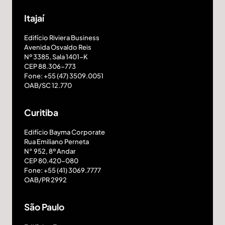
Itajaí
Edifício Riviera Business
Avenida Osvaldo Reis
Nº 3385, Sala 1401-K
CEP 88.306-773
Fone: +55 (47) 3509.0051
OAB/SC 12.770
Curitiba
Edifício Bayma Corporate
Rua Emiliano Perneta
N° 952, 8º Andar
CEP 80.420-080
Fone: +55 (41) 3069.7777
OAB/PR 2992
São Paulo