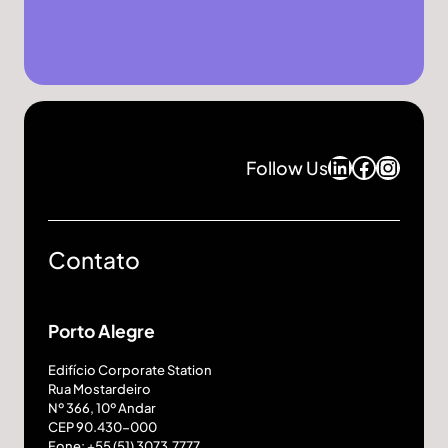
LinkedIn
Facebo
Insta
Follow Us
Contato
Porto Alegre
Edifício Corporate Station
Rua Mostardeiro
Nº 366, 10º Andar
CEP 90.430-000
Fone: +55 (51) 3073.7777