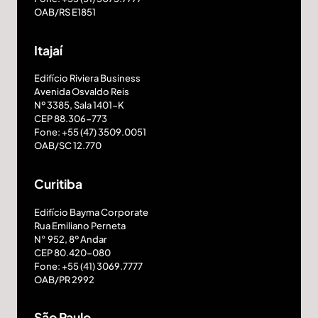
OAB/RS E1851
Itajaí
Edifício Riviera Business
Avenida Osvaldo Reis
Nº 3385, Sala 1401-K
CEP 88.306-773
Fone: +55 (47) 3509.0051
OAB/SC 12.770
Curitiba
Edifício Bayma Corporate
Rua Emiliano Perneta
N° 952, 8º Andar
CEP 80.420-080
Fone: +55 (41) 3069.7777
OAB/PR 2992
São Paulo