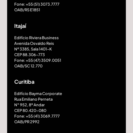
Fone: +55 (51) 3073.7777
OAB/RS E1851
Itajaí
Edifício Riviera Business
Avenida Osvaldo Reis
Nº 3385, Sala 1401-K
CEP 88.306-773
Fone: +55 (47) 3509.0051
OAB/SC 12.770
Curitiba
Edifício Bayma Corporate
Rua Emiliano Perneta
N° 952, 8º Andar
CEP 80.420-080
Fone: +55 (41) 3069.7777
OAB/PR 2992