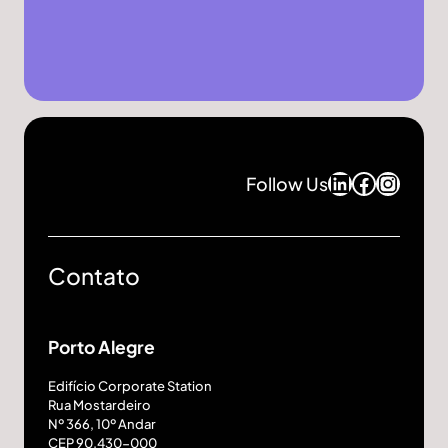
LinkedIn
Facebo
Insta
Follow Us
Contato
Porto Alegre
Edifício Corporate Station
Rua Mostardeiro
Nº 366, 10º Andar
CEP 90.430-000