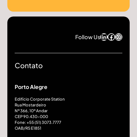
Juliano Langaro da Silva
Advogado
LinkedIn
Facebo
Insta
Follow Us
Marco Meimes
Contato
Advogado
Porto Alegre
Fabio Caprio Leite de Castro
Edifício Corporate Station
Rua Mostardeiro
Advogado
Nº 366, 10º Andar
CEP 90.430-000
Fone: +55 (51) 3073.7777
OAB/RS E1851
Sérgio Pedreira Vernetti