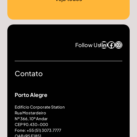
Juliano Langaro da Silva
Advogado
LinkedIn
Facebo
Insta
Follow Us
Marco Meimes
Contato
Advogado
Porto Alegre
João Paulo Santos Silveiro
Edifício Corporate Station
Rua Mostardeiro
Advogado
Nº 366, 10º Andar
CEP 90.430-000
Fone: +55 (51) 3073.7777
OAB/RS E1851