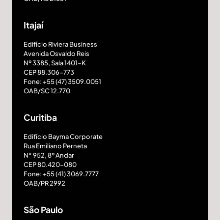
Fabio Caprio Leite de Castro
Itajaí
Advogado
Edifício Riviera Business
Avenida Osvaldo Reis
Nº 3385, Sala 1401-K
Sérgio Pedreira Vernetti
CEP 88.306-773
Fone: +55 (47) 3509.0051
OAB/SC 12.770
Advogado
Curitiba
Maria Angélica Jobim de
Edifício Bayma Corporate
Rua Emiliano Perneta
Oliveira
N° 952, 8º Andar
CEP 80.420-080
Fone: +55 (41) 3069.7777
Advogada
OAB/PR 2992
São Paulo