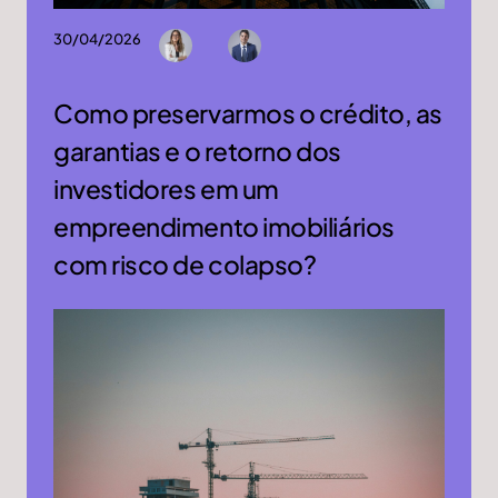
30/04/2026
Como preservarmos o crédito, as
garantias e o retorno dos
investidores em um
empreendimento imobiliários
com risco de colapso?