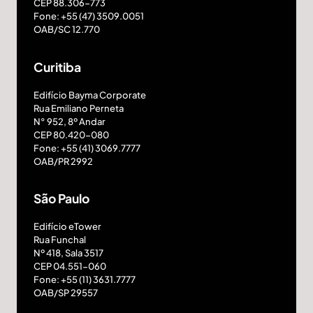
CEP 88.306-773
Fone: +55 (47) 3509.0051
OAB/SC 12.770
Curitiba
Edifício Bayma Corporate
Rua Emiliano Perneta
N° 952, 8º Andar
CEP 80.420-080
Fone: +55 (41) 3069.7777
OAB/PR 2992
São Paulo
Edifício eTower
Rua Funchal
Nº 418, Sala 3517
CEP 04.551-060
Fone: +55 (11) 3631.7777
OAB/SP 29557