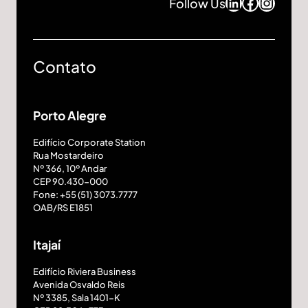
LinkedIn
Facebo
Insta
Follow Us
Contato
Porto Alegre
Edifício Corporate Station
Rua Mostardeiro
Nº 366, 10º Andar
CEP 90.430-000
Fone: +55 (51) 3073.7777
OAB/RS E1851
Itajaí
Edifício Riviera Business
Avenida Osvaldo Reis
Nº 3385, Sala 1401-K