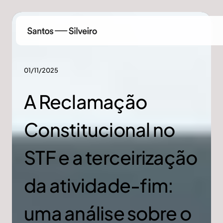
01/11/2025
A Reclamação
Constitucional no
STF e a terceirização
da atividade-fim:
uma análise sobre o