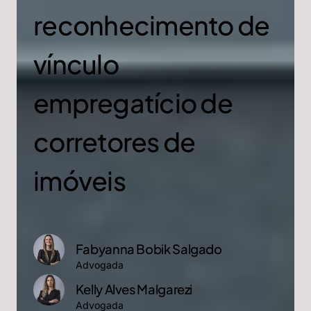
reconhecimento de
vínculo
empregatício de
corretores de
imóveis
Fabyanna Bobik Salgado
Advogada
Kelly Alves Malgarezi
Advogada