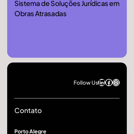
Sistema de Soluções Jurídicas em
Obras Atrasadas
LinkedIn
Facebo
Insta
Follow Us
Contato
Porto Alegre