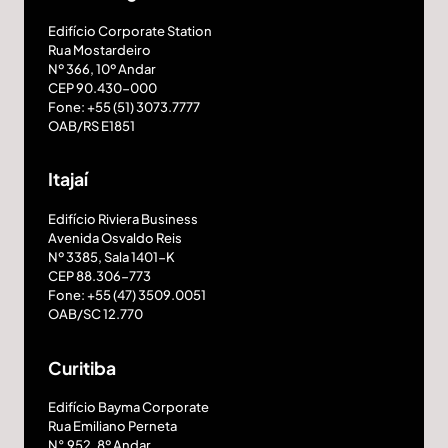
Edifício Corporate Station
Rua Mostardeiro
Nº 366, 10º Andar
CEP 90.430-000
Fone: +55 (51) 3073.7777
OAB/RS E1851
Itajaí
Edifício Riviera Business
Avenida Osvaldo Reis
Nº 3385, Sala 1401-K
CEP 88.306-773
Fone: +55 (47) 3509.0051
OAB/SC 12.770
Curitiba
Edifício Bayma Corporate
Rua Emiliano Perneta
N° 952, 8º Andar